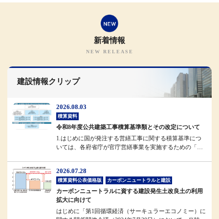
新着情報
建設情報クリップ
2026.08.03
積算資料
令和8年度公共建築工事積算基準類とその改定について
1.はじめに国が発注する営繕工事に関する積算基準につ
いては、各府省庁が官庁営繕事業を実施するための「統
一基準」として位置付けられ...
2026.07.28
積算資料公表価格版
カーボンニュートラルと建設
カーボンニュートラルに資する建設発生土改良土の利用
拡大に向けて
はじめに「第1回循環経済（サーキュラーエコノミー）に