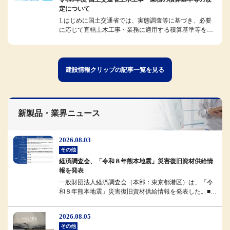
定について
1.はじめに国土交通省では、実態調査等に基づき、必要
に応じて直轄土木工事・業務に適用する積算基準等を改
定しています。今般、令和8...
建設情報クリップの記事一覧を見る
新製品・業界ニュース
2026.08.03
その他
経済調査会、「令和８年熊本地震」災害復旧資材供給情
報を発表
一般財団法人経済調査会（本部：東京都港区）は、「令
和８年熊本地震」災害復旧資材供給情報を発表した。■概
要経済調査会では、被災地域...
2026.08.05
その他