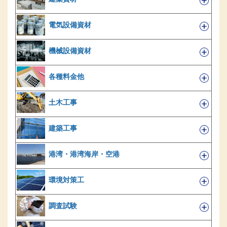
電気設備資材
機械設備資材
各種料金他
土木工事
建築工事
港湾・港湾海岸・空港
環境対策工
調査試験