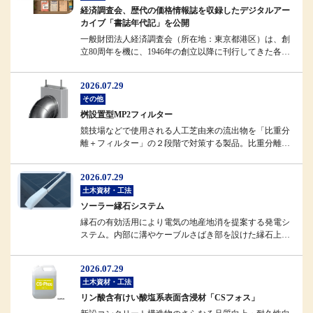
経済調査会、歴代の価格情報誌を収録したデジタルアー
カイブ「書誌年代記」を公開
一般財団法人経済調査会（所在地：東京都港区）は、創
立80周年を機に、1946年の創立以降に刊行してきた各種
情報誌のデジタルアーカ...
2026.07.29
その他
桝設置型MP2フィルター
競技場などで使用される人工芝由来の流出物を「比重分
離＋フィルター」の２段階で対策する製品。比重分離に
よってフィルターへの負担を軽...
2026.07.29
土木資材・工法
ソーラー縁石システム
縁石の有効活用により電気の地産地消を提案する発電シ
ステム。内部に溝やケーブルさばき部を設けた縁石上部
に、強化ガラスで補強したソー...
2026.07.29
土木資材・工法
リン酸含有けい酸塩系表面含浸材「CSフォス」