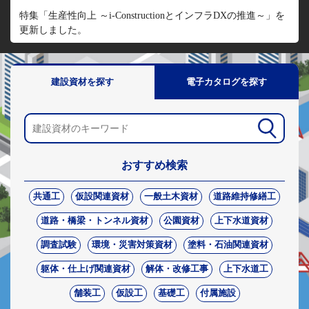
特集「生産性向上 ～i-ConstructionとインフラDXの推進～」を
更新しました。
建設資材を探す
電子カタログを探す
おすすめ検索
共通工
仮設関連資材
一般土木資材
道路維持修繕工
道路・橋梁・トンネル資材
公園資材
上下水道資材
調査試験
環境・災害対策資材
塗料・石油関連資材
躯体・仕上げ関連資材
解体・改修工事
上下水道工
舗装工
仮設工
基礎工
付属施設