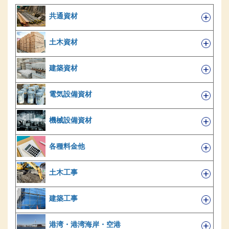
共通資材
土木資材
建築資材
電気設備資材
機械設備資材
各種料金他
土木工事
建築工事
港湾・港湾海岸・空港