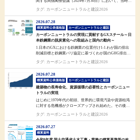
関する関係閣僚会議（2024年7月30日）において、当時の
斎藤国土交通省大臣...
タグ: カーボンニュートラルと建設2026
2026.07.28
積算資料公表価格版
カーボンニュートラルと建設
カーボンニュートラルの実現に貢献するGXスチール～日
本鉄鋼業の脱炭素化への取組みと国内の動向～
1.日本のGXにおける鉄鋼業の位置付け1-1.わが国の排出
削減目標と鉄鋼業パリ協定に基づくわが国のGHG排出削
減目標では、203...
タグ: カーボンニュートラルと建設2026
2026.07.28
積算資料公表価格版
カーボンニュートラルと建設
建築物の長寿命化、資源循環の必要性とカーボンニュー
トラルの実現
はじめに1970年代の初頭、世界的に環境汚染や資源枯渇
に対する危機感がクローズアップされ始めた。その後、
これらが経済発展との表裏...
タグ: カーボンニュートラルと建設2026
2026.07.27
積算資料
令和8年度 国土交通省土木工事・業務の積算基準等の改