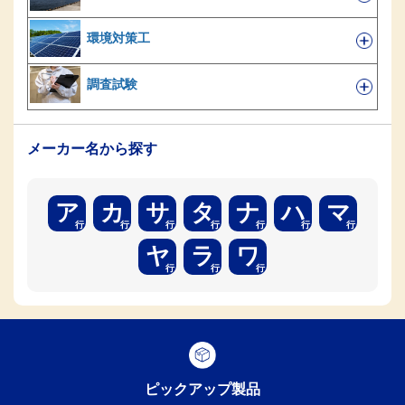
環境対策工
調査試験
メーカー名から探す
ア
カ
サ
タ
ナ
ハ
マ
ヤ
ラ
ワ
ピックアップ製品