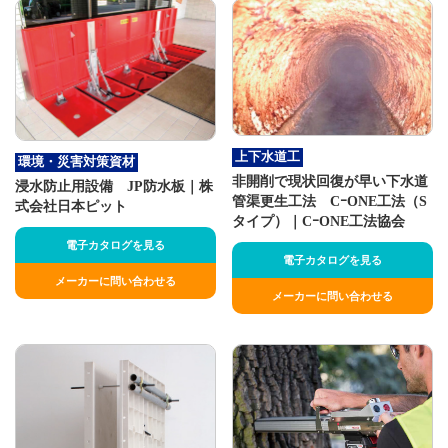
上下水道工
環境・災害対策資材
非開削で現状回復が早い下水道
浸水防止用設備 JP防水板｜株
管渠更生工法 CｰONE工法（S
式会社日本ピット
タイプ）｜CｰONE工法協会
電子カタログを見る
電子カタログを見る
メーカーに問い合わせる
メーカーに問い合わせる