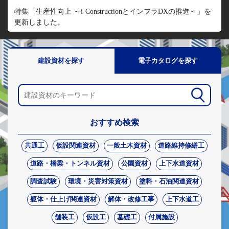
特集「生産性向上 ～i-ConstructionとインフラDXの推進～」を
更新しました。
建設資材を探す
電子カタログを探す
おすすめ検索
共通工
仮設関連資材
一般土木資材
道路維持修繕工
道路・橋梁・トンネル資材
公園資材
上下水道資材
調査試験
環境・災害対策資材
塗料・石油関連資材
躯体・仕上げ関連資材
解体・改修工事
上下水道工
舗装工
仮設工
基礎工
付属施設