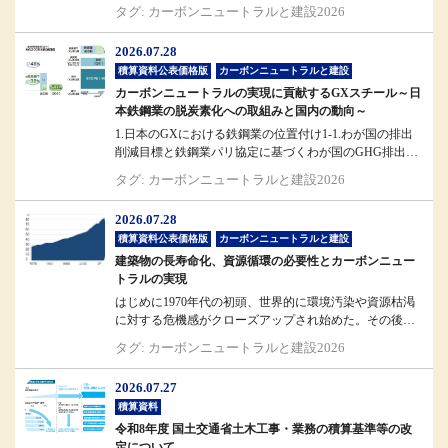
斎藤国土交通省大臣...
タグ: カーボンニュートラルと建設2026
2026.07.28
積算資料公表価格版
カーボンニュートラルと建設
カーボンニュートラルの実現に貢献するGXスチール～日
本鉄鋼業の脱炭素化への取組みと国内の動向～
1.日本のGXにおける鉄鋼業の位置付け1-1.わが国の排出
削減目標と鉄鋼業パリ協定に基づくわが国のGHG排出削
減目標では、203...
タグ: カーボンニュートラルと建設2026
2026.07.28
積算資料公表価格版
カーボンニュートラルと建設
建築物の長寿命化、資源循環の必要性とカーボンニュー
トラルの実現
はじめに1970年代の初頭、世界的に環境汚染や資源枯渇
に対する危機感がクローズアップされ始めた。その後、
これらが経済発展との表裏...
タグ: カーボンニュートラルと建設2026
2026.07.27
積算資料
令和8年度 国土交通省土木工事・業務の積算基準等の改
定について