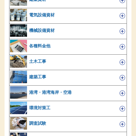
電気設備資材
機械設備資材
各種料金他
土木工事
建築工事
港湾・港湾海岸・空港
環境対策工
調査試験