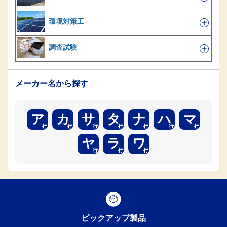
環境対策工
調査試験
メーカー名から探す
ア
カ
サ
タ
ナ
ハ
マ
ヤ
ラ
ワ
ピックアップ製品