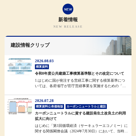
新着情報
建設情報クリップ
2026.08.03
積算資料
令和8年度公共建築工事積算基準類とその改定について
1.はじめに国が発注する営繕工事に関する積算基準につ
いては、各府省庁が官庁営繕事業を実施するための「統
一基準」として位置付けられ...
2026.07.28
積算資料公表価格版
カーボンニュートラルと建設
カーボンニュートラルに資する建設発生土改良土の利用
拡大に向けて
はじめに「第1回循環経済（サーキュラーエコノミー）に
関する関係閣僚会議（2024年7月30日）において、当時の