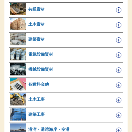
共通資材
土木資材
建築資材
電気設備資材
機械設備資材
各種料金他
土木工事
建築工事
港湾・港湾海岸・空港