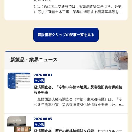
1.はじめに国土交通省では、実態調査等に基づき、必要
に応じて直轄土木工事・業務に適用する積算基準等を改
定しています。今般、令和8...
建設情報クリップの記事一覧を見る
新製品・業界ニュース
2026.08.03
その他
経済調査会、「令和８年熊本地震」災害復旧資材供給情
報を発表
一般財団法人経済調査会（本部：東京都港区）は、「令
和８年熊本地震」災害復旧資材供給情報を発表した。■概
要経済調査会では、被災地域...
2026.08.05
その他
経済調査会、歴代の価格情報誌を収録したデジタルアー