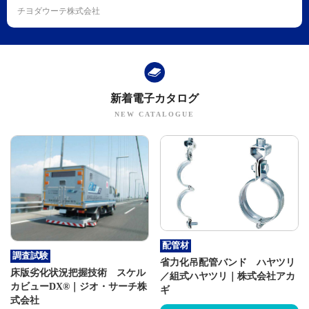
チヨダウーテ株式会社
新着電子カタログ
配管材
調査試験
省力化吊配管バンド ハヤツリ
床版劣化状況把握技術 スケル
／組式ハヤツリ｜株式会社アカ
カビューDX®｜ジオ・サーチ株
ギ
式会社