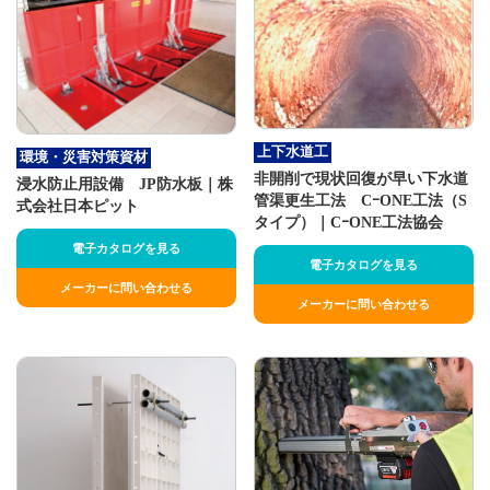
上下水道工
環境・災害対策資材
非開削で現状回復が早い下水道
浸水防止用設備 JP防水板｜株
管渠更生工法 CｰONE工法（S
式会社日本ピット
タイプ）｜CｰONE工法協会
電子カタログを見る
電子カタログを見る
メーカーに問い合わせる
メーカーに問い合わせる