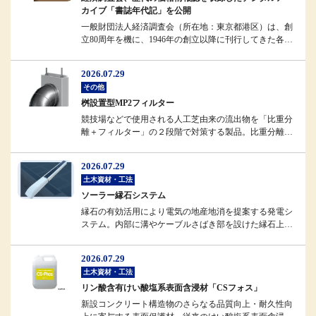
カイブ「書誌年代記」を公開
一般財団法人経済調査会（所在地：東京都港区）は、創
立80周年を機に、1946年の創立以降に刊行してきた各種
情報誌のデジタルアーカ...
2026.07.29
その他
桝設置型MP2フィルター
競技場などで使用される人工芝由来の流出物を「比重分
離＋フィルター」の２段階で対策する製品。比重分離に
よってフィルターへの負担を軽...
2026.07.29
土木資材・工法
ソーラー縁石システム
縁石の有効活用により電気の地産地消を提案する発電シ
ステム。内部に溝やケーブルさばき部を設けた縁石上部
に、強化ガラスで補強したソー...
2026.07.29
土木資材・工法
リン酸含有けい酸塩系表面含浸材「CSフォス」
新設コンクリート構造物のさらなる品質向上・耐久性向