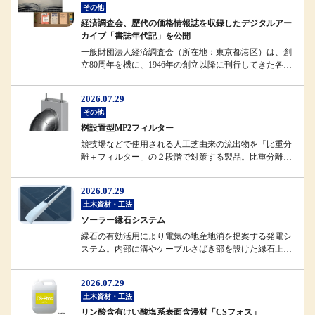
その他
経済調査会、歴代の価格情報誌を収録したデジタルアー
カイブ「書誌年代記」を公開
一般財団法人経済調査会（所在地：東京都港区）は、創
立80周年を機に、1946年の創立以降に刊行してきた各種
情報誌のデジタルアーカ...
2026.07.29
その他
桝設置型MP2フィルター
競技場などで使用される人工芝由来の流出物を「比重分
離＋フィルター」の２段階で対策する製品。比重分離に
よってフィルターへの負担を軽...
2026.07.29
土木資材・工法
ソーラー縁石システム
縁石の有効活用により電気の地産地消を提案する発電シ
ステム。内部に溝やケーブルさばき部を設けた縁石上部
に、強化ガラスで補強したソー...
2026.07.29
土木資材・工法
リン酸含有けい酸塩系表面含浸材「CSフォス」