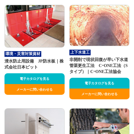
上下水道工
環境・災害対策資材
非開削で現状回復が早い下水道
浸水防止用設備 JP防水板｜株
管渠更生工法 CｰONE工法（S
式会社日本ピット
タイプ）｜CｰONE工法協会
電子カタログを見る
電子カタログを見る
メーカーに問い合わせる
メーカーに問い合わせる