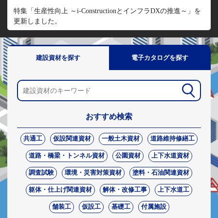
特集「生産性向上 ～i-ConstructionとインフラDXの推進～」を
更新しました。
建設資材を探す
電子カタログを探す
おすすめ検索
共通工
仮設関連資材
一般土木資材
道路維持修繕工
道路・橋梁・トンネル資材
公園資材
上下水道資材
調査試験
環境・災害対策資材
塗料・石油関連資材
躯体・仕上げ関連資材
解体・改修工事
上下水道工
舗装工
仮設工
基礎工
付属施設