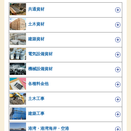
共通資材
土木資材
建築資材
電気設備資材
機械設備資材
各種料金他
土木工事
建築工事
港湾・港湾海岸・空港