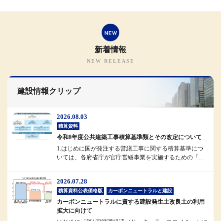
新着情報
建設情報クリップ
2026.08.03
積算資料
令和8年度公共建築工事積算基準類とその改定について
1.はじめに国が発注する営繕工事に関する積算基準につ
いては、各府省庁が官庁営繕事業を実施するための「統
一基準」として位置付けられ...
2026.07.28
積算資料公表価格版
カーボンニュートラルと建設
カーボンニュートラルに資する建設発生土改良土の利用
拡大に向けて