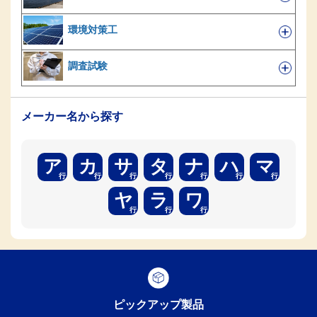
環境対策工
調査試験
メーカー名から探す
ア
カ
サ
タ
ナ
ハ
マ
ヤ
ラ
ワ
ピックアップ製品