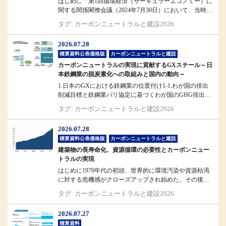
はじめに「第1回循環経済（サーキュラーエコノミー）に
関する関係閣僚会議（2024年7月30日）において、当時の
斎藤国土交通省大臣...
タグ: カーボンニュートラルと建設2026
2026.07.28
積算資料公表価格版
カーボンニュートラルと建設
カーボンニュートラルの実現に貢献するGXスチール～日
本鉄鋼業の脱炭素化への取組みと国内の動向～
1.日本のGXにおける鉄鋼業の位置付け1-1.わが国の排出
削減目標と鉄鋼業パリ協定に基づくわが国のGHG排出削
減目標では、203...
タグ: カーボンニュートラルと建設2026
2026.07.28
積算資料公表価格版
カーボンニュートラルと建設
建築物の長寿命化、資源循環の必要性とカーボンニュー
トラルの実現
はじめに1970年代の初頭、世界的に環境汚染や資源枯渇
に対する危機感がクローズアップされ始めた。その後、
これらが経済発展との表裏...
タグ: カーボンニュートラルと建設2026
2026.07.27
積算資料