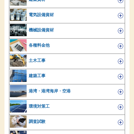
電気設備資材
機械設備資材
各種料金他
土木工事
建築工事
港湾・港湾海岸・空港
環境対策工
調査試験