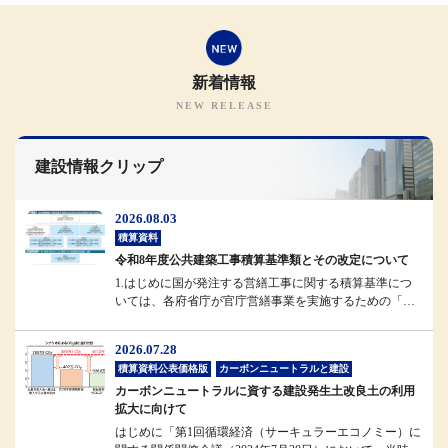
新着情報
建設情報クリップ
2026.08.03
積算資料
令和8年度公共建築工事積算基準類とその改定について
1.はじめに国が発注する営繕工事に関する積算基準につ
いては、各府省庁が官庁営繕事業を実施するための「統
一基準」として位置付けられ...
2026.07.28
積算資料公表価格版
カーボンニュートラルと建設
カーボンニュートラルに資する建設発生土改良土の利用
拡大に向けて
はじめに「第1回循環経済（サーキュラーエコノミー）に