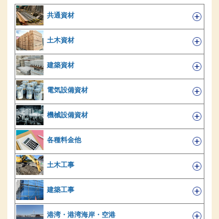
共通資材
土木資材
建築資材
電気設備資材
機械設備資材
各種料金他
土木工事
建築工事
港湾・港湾海岸・空港