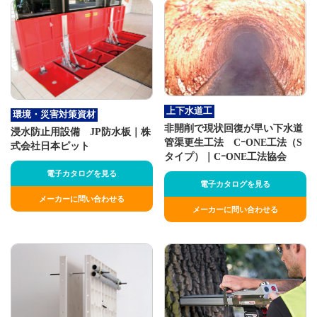
上下水道工
環境・災害対策資材
非開削で現状回復が早い下水道
浸水防止用設備 JP防水板｜株
管渠更生工法 CｰONE工法（S
式会社日本ピット
タイプ）｜CｰONE工法協会
電子カタログを見る
電子カタログを見る
メーカーに問い合わせる
メーカーに問い合わせる