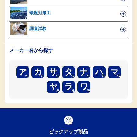
環境対策工
調査試験
メーカー名から探す
ア
カ
サ
タ
ナ
ハ
マ
ヤ
ラ
ワ
ピックアップ製品