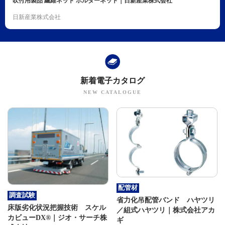
吹付用製品 繊維ネット ホルダーネット｜日新産業株式会社
日新産業株式会社
新着電子カタログ
配管材
調査試験
省力化吊配管バンド ハヤツリ
床版劣化状況把握技術 スケル
／組式ハヤツリ｜株式会社アカ
カビューDX®｜ジオ・サーチ株
ギ