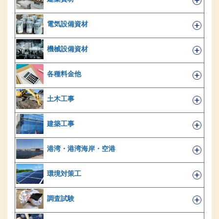
電気設備資材
機械設備資材
各種料金他
土木工事
建築工事
港湾・港湾海岸・空港
環境対策工
調査試験