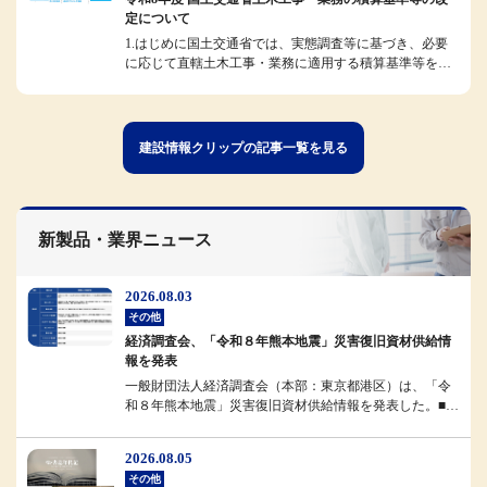
定について
1.はじめに国土交通省では、実態調査等に基づき、必要
に応じて直轄土木工事・業務に適用する積算基準等を改
定しています。今般、令和8...
建設情報クリップの記事一覧を見る
新製品・業界ニュース
2026.08.03
その他
経済調査会、「令和８年熊本地震」災害復旧資材供給情
報を発表
一般財団法人経済調査会（本部：東京都港区）は、「令
和８年熊本地震」災害復旧資材供給情報を発表した。■概
要経済調査会では、被災地域...
2026.08.05
その他