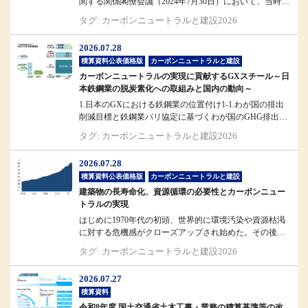
関する関係閣僚会議（2024年7月30日）において、当時の
斎藤国土交通省大臣...
タグ: カーボンニュートラルと建設2026
2026.07.28
積算資料公表価格版
カーボンニュートラルと建設
カーボンニュートラルの実現に貢献するGXスチール～日
本鉄鋼業の脱炭素化への取組みと国内の動向～
1.日本のGXにおける鉄鋼業の位置付け1-1.わが国の排出
削減目標と鉄鋼業パリ協定に基づくわが国のGHG排出削
減目標では、203...
タグ: カーボンニュートラルと建設2026
2026.07.28
積算資料公表価格版
カーボンニュートラルと建設
建築物の長寿命化、資源循環の必要性とカーボンニュー
トラルの実現
はじめに1970年代の初頭、世界的に環境汚染や資源枯渇
に対する危機感がクローズアップされ始めた。その後、
これらが経済発展との表裏...
タグ: カーボンニュートラルと建設2026
2026.07.27
積算資料
令和8年度 国土交通省土木工事・業務の積算基準等の改