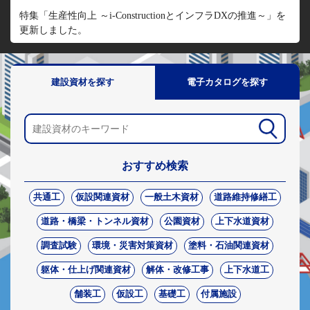
特集「生産性向上 ～i-ConstructionとインフラDXの推進～」を
更新しました。
建設資材を探す
電子カタログを探す
おすすめ検索
共通工
仮設関連資材
一般土木資材
道路維持修繕工
道路・橋梁・トンネル資材
公園資材
上下水道資材
調査試験
環境・災害対策資材
塗料・石油関連資材
躯体・仕上げ関連資材
解体・改修工事
上下水道工
舗装工
仮設工
基礎工
付属施設