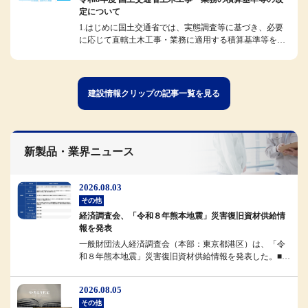
定について
1.はじめに国土交通省では、実態調査等に基づき、必要
に応じて直轄土木工事・業務に適用する積算基準等を改
定しています。今般、令和8...
建設情報クリップの記事一覧を見る
新製品・業界ニュース
2026.08.03
その他
経済調査会、「令和８年熊本地震」災害復旧資材供給情
報を発表
一般財団法人経済調査会（本部：東京都港区）は、「令
和８年熊本地震」災害復旧資材供給情報を発表した。■概
要経済調査会では、被災地域...
2026.08.05
その他