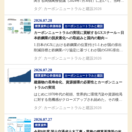
関する関係閣僚会議（2024年7月30日）において、当時の
斎藤国土交通省大臣...
タグ: カーボンニュートラルと建設2026
2026.07.28
積算資料公表価格版
カーボンニュートラルと建設
カーボンニュートラルの実現に貢献するGXスチール～日
本鉄鋼業の脱炭素化への取組みと国内の動向～
1.日本のGXにおける鉄鋼業の位置付け1-1.わが国の排出
削減目標と鉄鋼業パリ協定に基づくわが国のGHG排出削
減目標では、203...
タグ: カーボンニュートラルと建設2026
2026.07.28
積算資料公表価格版
カーボンニュートラルと建設
建築物の長寿命化、資源循環の必要性とカーボンニュー
トラルの実現
はじめに1970年代の初頭、世界的に環境汚染や資源枯渇
に対する危機感がクローズアップされ始めた。その後、
これらが経済発展との表裏...
タグ: カーボンニュートラルと建設2026
2026.07.27
積算資料
令和8年度 国土交通省土木工事・業務の積算基準等の改