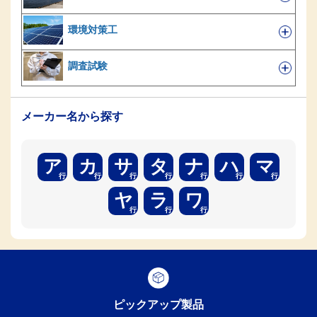
環境対策工
調査試験
メーカー名から探す
ア
カ
サ
タ
ナ
ハ
マ
ヤ
ラ
ワ
ピックアップ製品