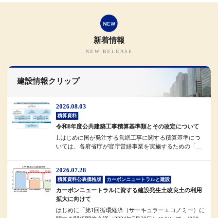
新着情報
建設情報クリップ
2026.08.03
積算資料
令和8年度公共建築工事積算基準類とその改定について
1.はじめに国が発注する営繕工事に関する積算基準につ
いては、各府省庁が官庁営繕事業を実施するための「統
一基準」として位置付けられ...
2026.07.28
積算資料公表価格版
カーボンニュートラルと建設
カーボンニュートラルに資する建設発生土改良土の利用
拡大に向けて
はじめに「第1回循環経済（サーキュラーエコノミー）に