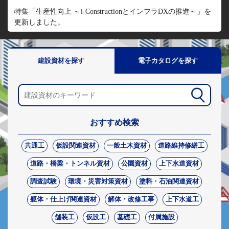
特集「生産性向上 ～i-ConstructionとインフラDXの推進～」を
更新しました。
建設資材を探す
電子カタログを探す
おすすめ検索
共通工
仮設関連資材
一般土木資材
道路維持修繕工
道路・橋梁・トンネル資材
公園資材
上下水道資材
調査試験
環境・災害対策資材
塗料・石油関連資材
躯体・仕上げ関連資材
解体・改修工事
上下水道工
舗装工
仮設工
基礎工
付属施設