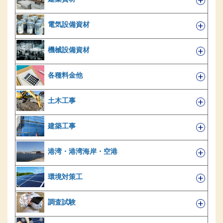
電気設備資材
機械設備資材
各種料金他
土木工事
建築工事
港湾・港湾海岸・空港
環境対策工
調査試験