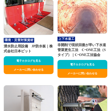
上下水道工
環境・災害対策資材
非開削で現状回復が早い下水道
浸水防止用設備 JP防水板｜株
管渠更生工法 CｰONE工法（S
式会社日本ピット
タイプ）｜CｰONE工法協会
電子カタログを見る
電子カタログを見る
メーカーに問い合わせる
メーカーに問い合わせる