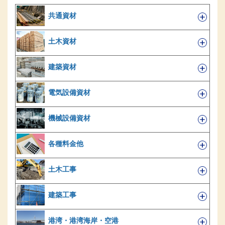
共通資材
土木資材
建築資材
電気設備資材
機械設備資材
各種料金他
土木工事
建築工事
港湾・港湾海岸・空港