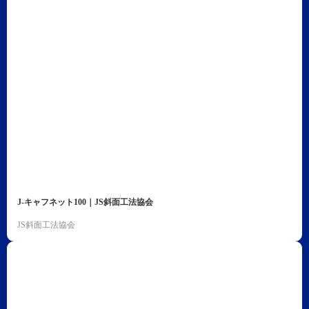
J-キャフネット100｜JS斜面工法協会
JS斜面工法協会