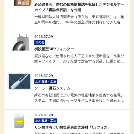
経済調査会、歴代の価格情報誌を収録したデジタルアー
カイブ「書誌年代記」を公開
一般財団法人経済調査会（所在地：東京都港区）は、創
立80周年を機に、1946年の創立以降に刊行してきた各種
情報誌のデジタルアーカ...
2026.07.29
その他
桝設置型MP2フィルター
競技場などで使用される人工芝由来の流出物を「比重分
離＋フィルター」の２段階で対策する製品。比重分離に
よってフィルターへの負担を軽...
2026.07.29
土木資材・工法
ソーラー縁石システム
縁石の有効活用により電気の地産地消を提案する発電シ
ステム。内部に溝やケーブルさばき部を設けた縁石上部
に、強化ガラスで補強したソー...
2026.07.29
土木資材・工法
リン酸含有けい酸塩系表面含浸材「CSフォス」