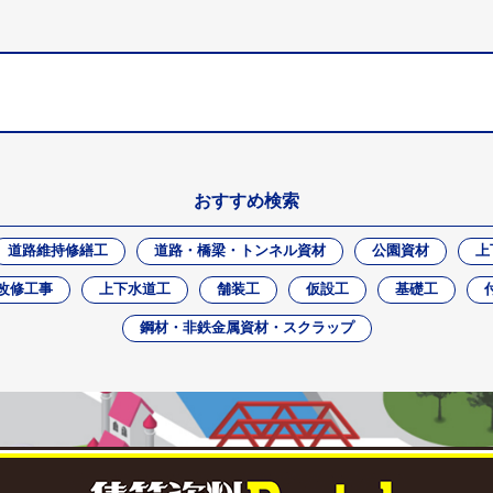
おすすめ検索
道路維持修繕工
道路・橋梁・トンネル資材
公園資材
上
改修工事
上下水道工
舗装工
仮設工
基礎工
鋼材・非鉄金属資材・スクラップ