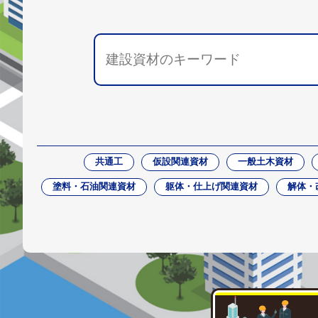
共通工
仮設関連資材
一般土木資材
塗料・石油関連資材
躯体・仕上げ関連資材
解体・