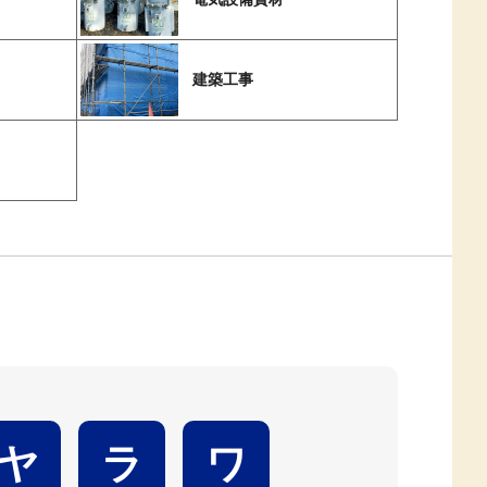
建築工事
ヤ
ラ
ワ