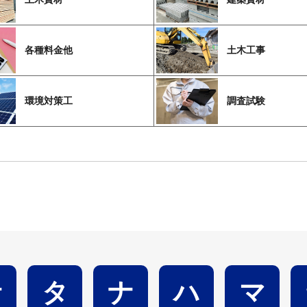
各種料金他
土木工事
環境対策工
調査試験
サ
タ
ナ
ハ
マ